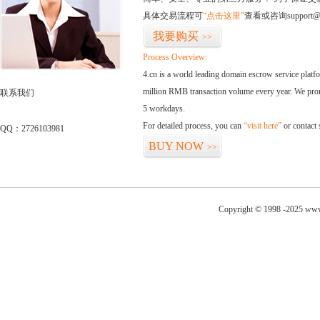
具体交易流程可
“点击这里”
查看或咨询support@
我要购买
>>
Process Overview:
4.cn is a world leading domain escrow service plat
million RMB transaction volume every year. We promi
联系我们
5 workdays.
For detailed process, you can
“visit here”
or contact
QQ：2726103981
BUY NOW
>>
Copyright © 1998 -2025 www