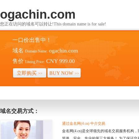
ogachin.com
您正在访问的域名可以转让!This domain name is for sale!
一口价出售中！
域名
ogachin.com
Domain Name:
售价
CNY 999.00
Listing Price:
立即购买
BUY NOW
>>
>>
域名交易方式：
通过金名网(4.cn) 中介交易
金名网(4.cn)是全球领先的域名交易服务机
简单、安全、专业的第三方服务！ 为了保证交